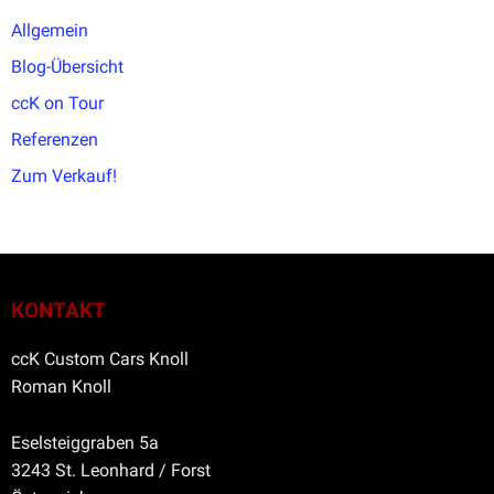
Allgemein
Blog-Übersicht
ccK on Tour
Referenzen
Zum Verkauf!
KONTAKT
ccK Custom Cars Knoll
Roman Knoll
Eselsteiggraben 5a
3243 St. Leonhard / Forst