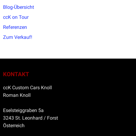
Blog-Übersicht
ccK on Tour
Referenzen
Zum Verkauf!
KONTAKT
ccK Custom Cars Knoll
Roman Knoll
Eselsteiggraben 5a
3243 St. Leonhard / Forst
Österreich